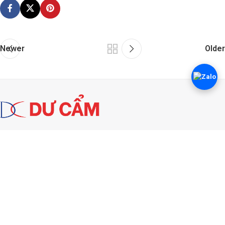
Newer
Older
Số 9, Lê Quang Định, Phường 13, Quận 5, TP HCM
090 955 0708
088 828 1038
088 833 3028
Email:
ctyducam@gmail.com