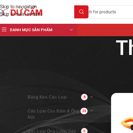
Skip to navigation
Skip to main content
DANH MỤC SẢN PHẨM
T
DANH MỤC SẢN PHẨM
Băng Keo Các Loại
8
Các Lọai Cos Bấm & Ống
24
Nối
Các Loại Ống Luồn Dây
5