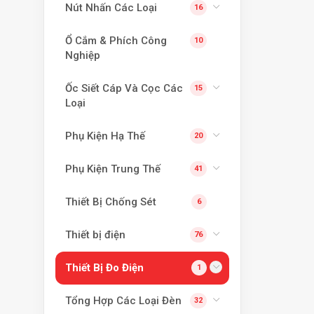
Nút Nhấn Các Loại
16
Ổ Cắm & Phích Công
10
Nghiệp
Ốc Siết Cáp Và Cọc Các
15
Loại
Phụ Kiện Hạ Thế
20
Phụ Kiện Trung Thế
41
Thiết Bị Chống Sét
6
Thiết bị điện
76
Thiết Bị Đo Điện
1
Tổng Hợp Các Loại Đèn
32