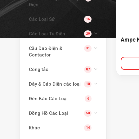
Điện
Các Loại Sứ
16
Các Loại Tủ Điện
29
Ampe 
Cầu Dao Điện &
31
Contactor
Công tắc
87
Dây & Cáp Điện các loại
10
Đèn Báo Các Loại
6
Đồng Hồ Các Loại
50
Khác
14