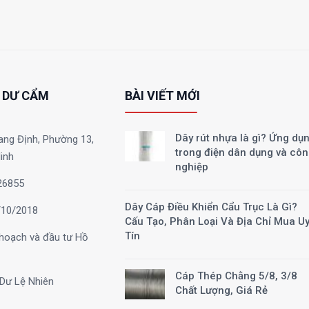
 DƯ CẨM
BÀI VIẾT MỚI
Dây rút nhựa là gì? Ứng dụ
ang Định, Phường 13,
trong điện dân dụng và cô
inh
nghiệp
26855
Dây Cáp Điều Khiển Cẩu Trục Là Gì?
10/2018
Cấu Tạo, Phân Loại Và Địa Chỉ Mua U
Tín
hoạch và đầu tư Hồ
Cáp Thép Chằng 5/8, 3/8
Dư Lệ Nhiên
Chất Lượng, Giá Rẻ