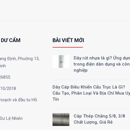
 DƯ CẨM
BÀI VIẾT MỚI
Dây rút nhựa là gì? Ứng dụ
ang Định, Phường 13,
trong điện dân dụng và cô
inh
nghiệp
26855
Dây Cáp Điều Khiển Cẩu Trục Là Gì?
10/2018
Cấu Tạo, Phân Loại Và Địa Chỉ Mua U
Tín
hoạch và đầu tư Hồ
Cáp Thép Chằng 5/8, 3/8
Dư Lệ Nhiên
Chất Lượng, Giá Rẻ