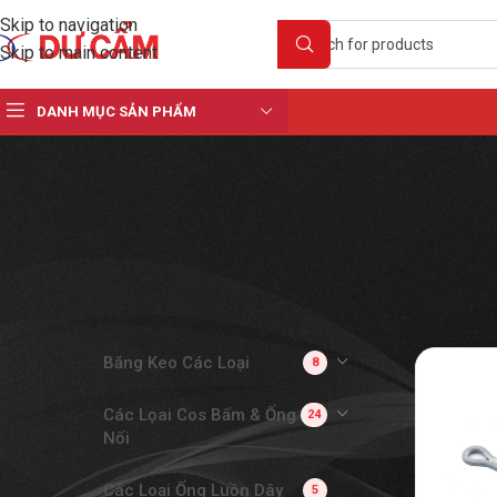
Skip to navigation
Skip to main content
DANH MỤC SẢN PHẨM
DANH MỤC SẢN PHẨM
Băng Keo Các Loại
8
Các Lọai Cos Bấm & Ống
24
Nối
Các Loại Ống Luồn Dây
5