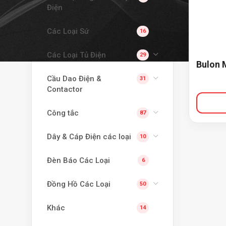
Điện
Các Loại Sứ
16
Các Loại Tủ Điện
29
Bulon 
Cầu Dao Điện &
31
Contactor
Công tắc
87
Dây & Cáp Điện các loại
10
Đèn Báo Các Loại
6
Đồng Hồ Các Loại
50
Khác
14