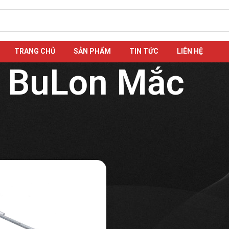
TRANG CHỦ
SẢN PHẨM
TIN TỨC
LIÊN HỆ
BuLon Mắc