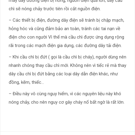
may dây đường điện bị hỏng, nguồn điện quá lớn, dây cầu
chì sẽ nóng chảy trước tiên rồi cắt nguồn điện.
– Các thiết bị điện, đường dây điện sẽ tránh bị chập mạch,
hỏng hóc và cũng đảm bảo an toàn, tránh các tai nạn về
điện cho con người Vì thế mà cầu chì được ứng dụng rộng
rãi trong các mạch điện gia dụng, các đường dây tải điện.
– Khi cầu chì bị đứt ( gọi là cầu chì bị cháy), người dùng nên
nhanh chóng thay cầu chì mới. Không nên vì tiếc rẻ mà thay
dây cầu chì bị đứt bằng các loại dây dẫn điện khác, như
đồng, kẽm, thiếc…
– Điều này vô cùng nguy hiểm, vì các nguyên liệu này khó
nóng chảy, cho nên nguy cơ gây cháy nổ bất ngờ là rất lớn.