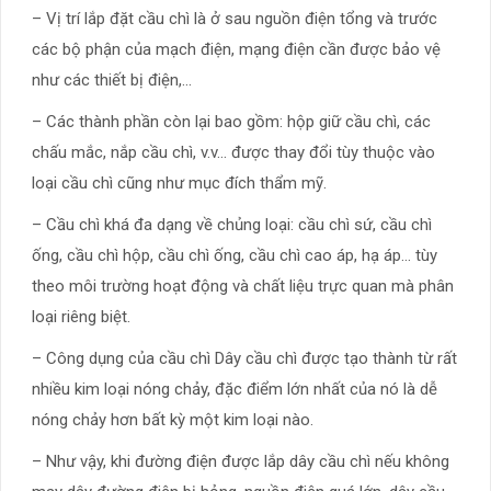
– Vị trí lắp đặt cầu chì là ở sau nguồn điện tổng và trước
các bộ phận của mạch điện, mạng điện cần được bảo vệ
như các thiết bị điện,…
– Các thành phần còn lại bao gồm: hộp giữ cầu chì, các
chấu mắc, nắp cầu chì, v.v… được thay đổi tùy thuộc vào
loại cầu chì cũng như mục đích thẩm mỹ.
– Cầu chì khá đa dạng về chủng loại: cầu chì sứ, cầu chì
ống, cầu chì hộp, cầu chì ống, cầu chì cao áp, hạ áp… tùy
theo môi trường hoạt động và chất liệu trực quan mà phân
loại riêng biệt.
– Công dụng của cầu chì Dây cầu chì được tạo thành từ rất
nhiều kim loại nóng chảy, đặc điểm lớn nhất của nó là dễ
nóng chảy hơn bất kỳ một kim loại nào.
– Như vậy, khi đường điện được lắp dây cầu chì nếu không