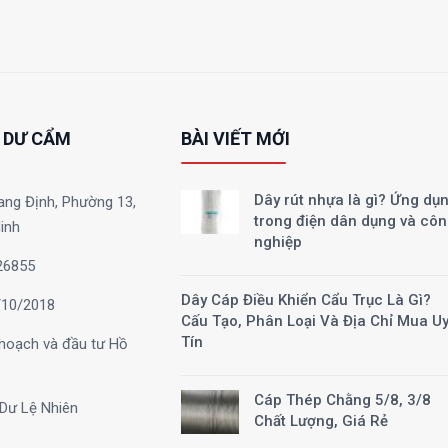
 DƯ CẨM
BÀI VIẾT MỚI
Dây rút nhựa là gì? Ứng dụ
ang Định, Phường 13,
trong điện dân dụng và cô
inh
nghiệp
26855
Dây Cáp Điều Khiển Cẩu Trục Là Gì?
10/2018
Cấu Tạo, Phân Loại Và Địa Chỉ Mua U
Tín
hoạch và đầu tư Hồ
Cáp Thép Chằng 5/8, 3/8
Dư Lệ Nhiên
Chất Lượng, Giá Rẻ