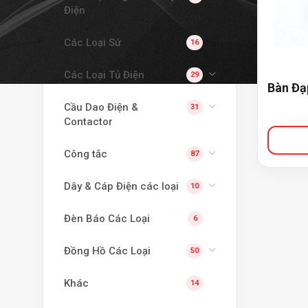
Điện
Các Loại Sứ
16
Các Loại Tủ Điện
29
Bàn Đạ
Cầu Dao Điện &
31
Contactor
Công tắc
87
Dây & Cáp Điện các loại
10
Đèn Báo Các Loại
6
Đồng Hồ Các Loại
50
Khác
14