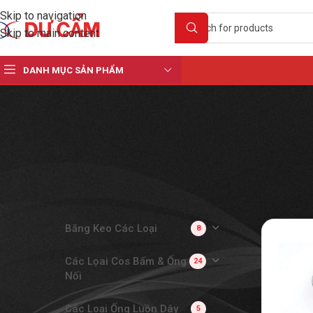
Skip to navigation
Skip to main content
DANH MỤC SẢN PHẨM
DANH MỤC SẢN PHẨM
Băng Keo Các Loại
8
Các Lọai Cos Bấm & Ống
24
Nối
Các Loại Ống Luồn Dây
5