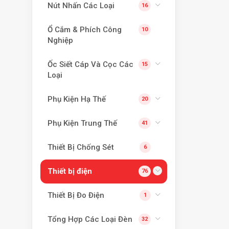
Nút Nhấn Các Loại
16
Ổ Cắm & Phích Công
10
Nghiệp
Ốc Siết Cáp Và Cọc Các
15
Loại
Phụ Kiện Hạ Thế
20
Phụ Kiện Trung Thế
41
Thiết Bị Chống Sét
6
Thiết bị điện
76
Thiết Bị Đo Điện
1
Tổng Hợp Các Loại Đèn
32