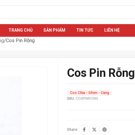
TRANG CHỦ
SẢN PHẨM
TIN TỨC
LIÊN HỆ
ng
Cos Pin Rỗng
Cos Pin Rỗng
Cos Chỉa - Ghim - Càng
SKU:
COSPINRONG
Share: