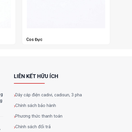
Cos Đực
Cos G
LIÊN KẾT HỮU ÍCH
ng
Dây cáp điện cadivi, cadisun, 3 pha
ng
Chính sách bảo hành
Phương thức thanh toán
Chính sách đổi trả
y