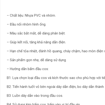
– Chất liệu: Nhựa PVC và nhôm.
– Đầu nối nhôm hình ống.
– Màu sắc bắt mắt, dễ dàng phân biệt.
– Giúp kết nối, tăng khả năng dẫn điện.
– Hạn chế tỏa nhiệt, đánh hồ quang, cháy chậm, hao mòn điện và
– Sản phẩm gọn nhẹ, dễ dàng sử dụng.
– Hướng dẫn bấm đầu cos:
B1: Lựa chọn loại đầu cos và kích thước sao cho phù hợp với tiế
B2: Tiến hành tuốt vỏ bên ngoài dây dẫn điện, bo dây dẫn thành 
B3: Luồn dây dẫn vào trong đầu cos.
B4: Sử dụng kìm bấm cos, bấm vào vị trí đầu ép.