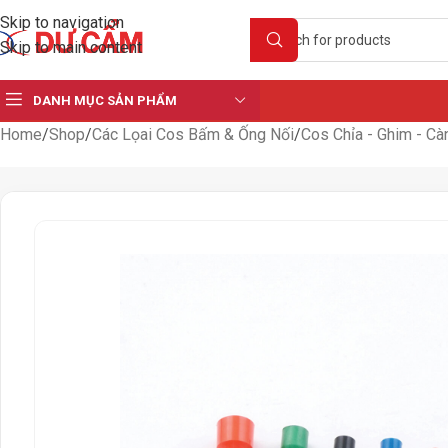
Skip to navigation
Skip to main content
DANH MỤC SẢN PHẨM
Home
Shop
Các Lọai Cos Bấm & Ống Nối
Cos Chỉa - Ghim - Cà