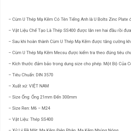
– Cùm U Thép Mạ Kẽm Có Tên Tiếng Anh là U Bolts Zinc Plate 
– Vật Liệu Chế Tạo Là Thép SS400 được lăn ren hai đầu rồi đưa
– Sau khi hoàn thành Cùm U Thép Mạ Kẽm được tăng cường kh
– Cùm U Thép Mạ Kẽm Mecsu được kiểm tra theo đúng tiêu chu
– Kích thước đảm bảo trong dung size cho phép. Một Bộ Của 
– Tiêu Chuẩn: DIN 3570
– Xuất xứ: VIỆT NAM
– Size Ống: Ống 21mm Đến 300mm
– Size Ren: M6 – M24
– Vật Liệu: Thép SS400
– Xử Lý Bề Mặt: Mạ Kẽm Điện Phân, Mạ Kẽm Nhúng Nóng