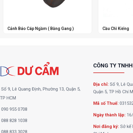
Cảnh Báo Cáp Ngầm ( Bằng Gang )
Cầu Chì Kiếng
CÔNG TY TNHH
Địa chỉ:
Số 9, Lê Qu
Số 9, Lê Quang Định, Phường 13, Quận 5,
Quận 5, TP Hồ Chí M
TP HCM
Mã số Thuế:
03153
090 955 0708
Ngày thành lập:
16/
088 828 1038
Nơi đăng ký:
Sở kế 
088 833 3028