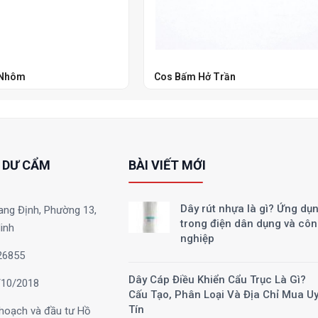
 Nhôm
Cos Bấm Hở Trần
 DƯ CẨM
BÀI VIẾT MỚI
Dây rút nhựa là gì? Ứng dụ
ang Định, Phường 13,
trong điện dân dụng và cô
inh
nghiệp
26855
Dây Cáp Điều Khiển Cẩu Trục Là Gì?
10/2018
Cấu Tạo, Phân Loại Và Địa Chỉ Mua U
Tín
hoạch và đầu tư Hồ