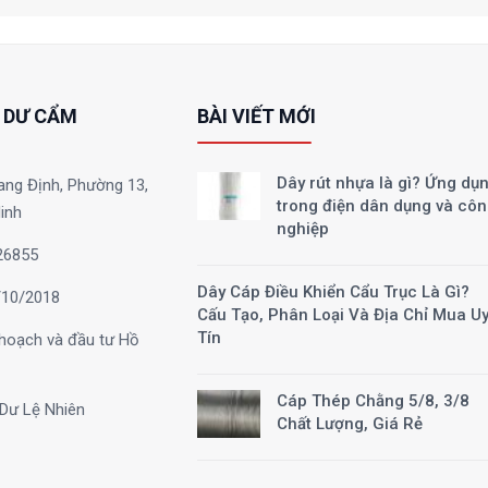
 DƯ CẨM
BÀI VIẾT MỚI
Dây rút nhựa là gì? Ứng dụ
ang Định, Phường 13,
trong điện dân dụng và cô
inh
nghiệp
26855
Dây Cáp Điều Khiển Cẩu Trục Là Gì?
10/2018
Cấu Tạo, Phân Loại Và Địa Chỉ Mua U
Tín
hoạch và đầu tư Hồ
Cáp Thép Chằng 5/8, 3/8
Dư Lệ Nhiên
Chất Lượng, Giá Rẻ