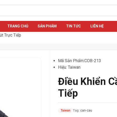
TRANG CHỦ
SẢN PHẨM
TIN TỨC
LIÊN HỆ
út Trực Tiếp
Mã Sản Phẩm:COB-213
Hiệu: Taiwan
Điều Khiển C
Tiếp
Tag:
can-cau
Taiwan