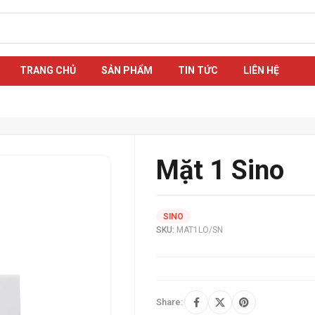
TRANG CHỦ
SẢN PHẨM
TIN TỨC
LIÊN HỆ
Mặt 1 Sino
SINO
SKU:
MAT1LO/SN
Share: