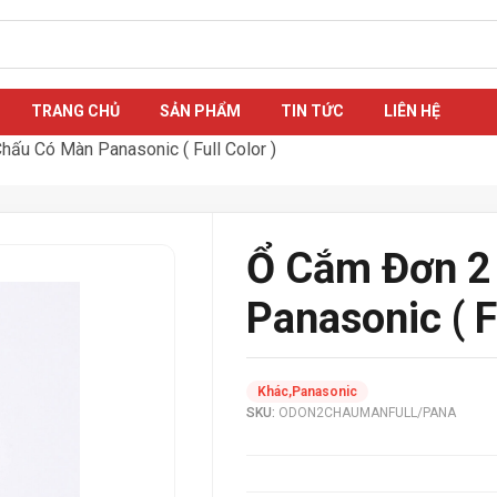
TRANG CHỦ
SẢN PHẨM
TIN TỨC
LIÊN HỆ
ấu Có Màn Panasonic ( Full Color )
Ổ Cắm Đơn 2
Panasonic ( F
Khác
,
Panasonic
SKU:
ODON2CHAUMANFULL/PANA