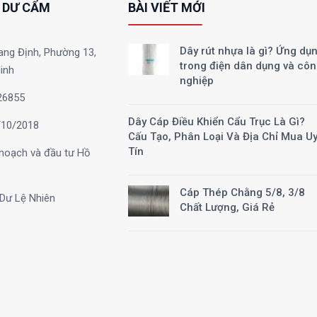
 DƯ CẨM
BÀI VIẾT MỚI
Dây rút nhựa là gì? Ứng dụ
ang Định, Phường 13,
trong điện dân dụng và cô
inh
nghiệp
26855
Dây Cáp Điều Khiển Cẩu Trục Là Gì?
10/2018
Cấu Tạo, Phân Loại Và Địa Chỉ Mua U
Tín
hoạch và đầu tư Hồ
Cáp Thép Chằng 5/8, 3/8
Dư Lệ Nhiên
Chất Lượng, Giá Rẻ