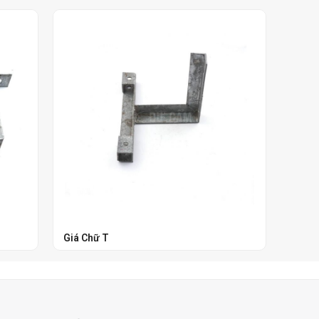
Giá Chữ T
Ổ Cắm