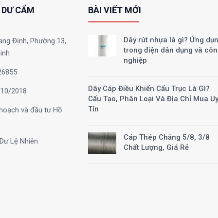
 DƯ CẨM
BÀI VIẾT MỚI
Dây rút nhựa là gì? Ứng dụ
ang Định, Phường 13,
trong điện dân dụng và cô
inh
nghiệp
26855
Dây Cáp Điều Khiển Cẩu Trục Là Gì?
10/2018
Cấu Tạo, Phân Loại Và Địa Chỉ Mua U
Tín
hoạch và đầu tư Hồ
Cáp Thép Chằng 5/8, 3/8
Dư Lệ Nhiên
Chất Lượng, Giá Rẻ