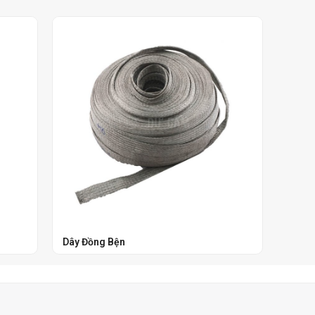
Dây Đồng Bện
Dây R