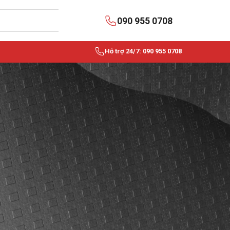
090 955 0708
Hỗ trợ 24/7: 090 955 0708
BÀI VIẾT MỚI NHẤT
Dây rút nhựa là gì? Ứng
dụng trong điện dân dụng
và công nghiệp
Dây Cáp Điều Khiển Cẩu Trục Là Gì?
Cấu Tạo, Phân Loại Và Địa Chỉ Mua Uy