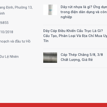
Dây rút nhựa là gì? Ứng dụ
ang Định, Phường 13,
trong điện dân dụng và cô
inh
nghiệp
26855
Dây Cáp Điều Khiển Cẩu Trục Là Gì?
10/2018
Cấu Tạo, Phân Loại Và Địa Chỉ Mua U
Tín
hoạch và đầu tư Hồ
Cáp Thép Chằng 5/8, 3/8
Dư Lệ Nhiên
Chất Lượng, Giá Rẻ