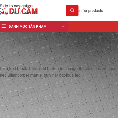
Skip to navigation
Skip to main content
DANH MỤC SẢN PHẨM
I am text block. Click edit button to change this text. Lorem ipsum 
nec ullamcorper mattis, pulvinar dapibus leo.