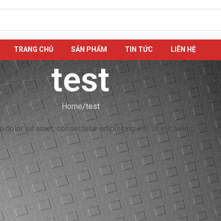
TRANG CHỦ
SẢN PHẨM
TIN TỨC
LIÊN HỆ
test
Home
test
dolor sit amet, consectetur adipiscing elit. Ut elit tellus, luctus