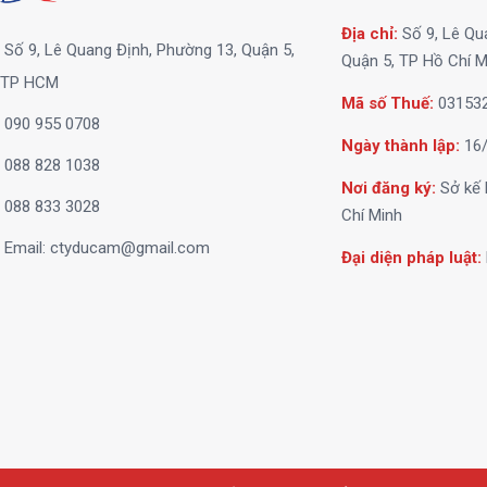
Địa chỉ:
Số 9, Lê Qu
Số 9, Lê Quang Định, Phường 13, Quận 5,
Quận 5, TP Hồ Chí M
TP HCM
Mã số Thuế:
03153
090 955 0708
Ngày thành lập:
16/
088 828 1038
Nơi đăng ký:
Sở kế 
088 833 3028
Chí Minh
Email:
ctyducam@gmail.com
Đại diện pháp luật: