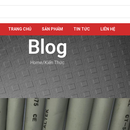
TRANG CHỦ
SẢN PHẨM
TIN TỨC
LIÊN HỆ
Blog
Home
Kiến Thức
N THỨC
Thông Tin Chi Tiết Chỉ Sau Một Clic
nanh
On 15/06/2021