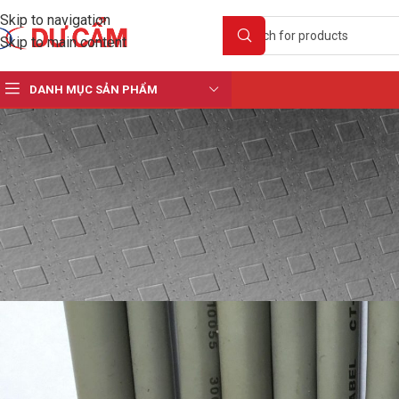
Skip to navigation
Skip to main content
DANH MỤC SẢN PHẨM
KIẾ
Cáp Điều Khiển Altek Kabel – Nhận 
Posted by
tua