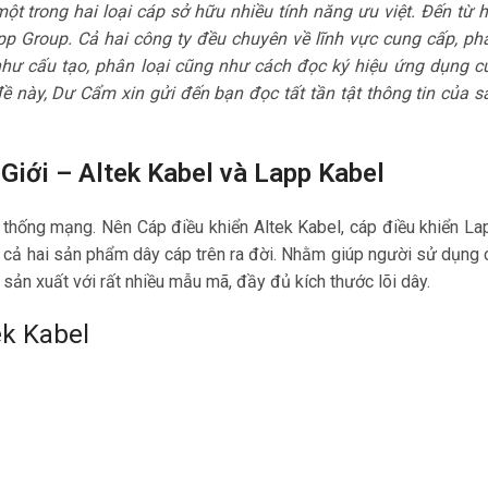
một trong hai loại cáp sở hữu nhiều tính năng ưu việt. Đến từ h
pp Group. Cả hai công ty đều chuyên về lĩnh vực cung cấp, ph
ết như cấu tạo, phân loại cũng như cách đọc ký hiệu ứng dụng c
 này, Dư Cẩm xin gửi đến bạn đọc tất tần tật thông tin của s
Giới – Altek Kabel và Lapp Kabel
thống mạng. Nên Cáp điều khiển Altek Kabel, cáp điều khiển La
t, cả hai sản phẩm dây cáp trên ra đời. Nhằm giúp người sử dụng 
sản xuất với rất nhiều mẫu mã, đầy đủ kích thước lõi dây.
ek Kabel