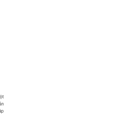
ột
ản
áp