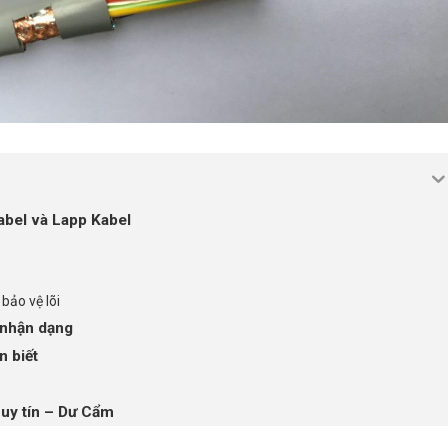
abel và Lapp Kabel
bảo vệ lõi
 nhận dạng
n biết
 uy tín – Dư Cẩm