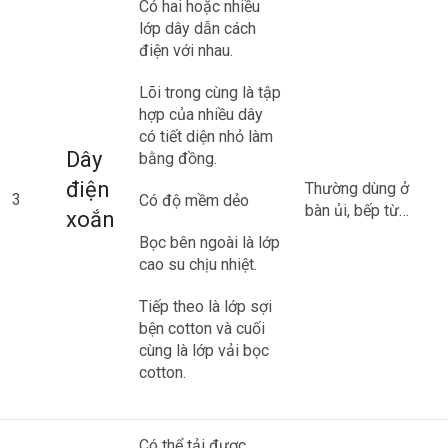
Có hai hoặc nhiều
lớp dây dẫn cách
điện với nhau.
Lõi trong cùng là tập
hợp của nhiều dây
có tiết diện nhỏ làm
Dây
bằng đồng.
điện
Thường dùng ở
3
Có độ mềm dẻo
bàn ủi, bếp từ…
xoắn
Bọc bên ngoài là lớp
cao su chịu nhiệt.
Tiếp theo là lớp sợi
bện cotton và cuối
cùng là lớp vải bọc
cotton.
Có thể tải được