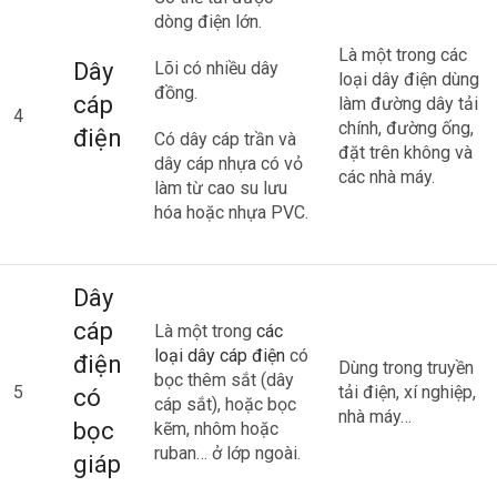
dòng điện lớn.
Là một trong các
Dây
Lõi có nhiều dây
loại dây điện dùng
đồng.
cáp
làm đường dây tải
4
chính, đường ống,
điện
Có dây cáp trần và
đặt trên không và
dây cáp nhựa có vỏ
các nhà máy.
làm từ cao su lưu
hóa hoặc nhựa PVC.
Dây
cáp
Là một trong
các
loại dây cáp điện
có
điện
Dùng trong truyền
bọc thêm sắt (dây
5
tải điện, xí nghiệp,
có
cáp sắt), hoặc bọc
nhà máy…
bọc
kẽm, nhôm hoặc
ruban… ở lớp ngoài.
giáp