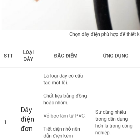
Chọn dây điện phù hợp để thiết 
LOẠI
STT
ĐẶC ĐIỂM
ỨNG DỤNG
DÂY
Là loại dây có cấu
tạo một lõi.
Chất liệu bằng đồng
hoặc nhôm.
Dây
Sử dùng nhiều
Vỏ bọc làm từ PVC.
điện
trong dân dụng
1
hơn là trong công
đơn
Tiết diện nhỏ nên
nghiệp.
dẫn điện kém