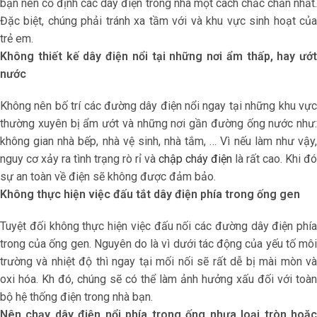
bạn nên cố định các dây điện trong nhà một cách chắc chắn nhất.
Đặc biệt, chúng phải tránh xa tầm với và khu vực sinh hoạt của
trẻ em.
Không thiết kế dây điện nổi tại những nơi ẩm thấp, hay ướt
nước
Không nên bố trí các đường dây điện nổi ngay tại những khu vực
thường xuyên bị ẩm ướt và những nơi gần đường ống nước như:
không gian nhà bếp, nhà vệ sinh, nhà tắm, … Vì nếu làm như vậy,
nguy cơ xảy ra tình trạng rò rỉ và
chập cháy điện
là rất cao. Khi đó
sự an toàn về điện sẽ không được đảm bảo.
Không thực hiện việc đấu tắt dây điện phía trong ống gen
Tuyệt đối không thực hiện việc đấu nối các đường dây điện phía
trong của ống gen. Nguyên do là vì dưới tác động của yếu tố môi
trường và nhiệt độ thì ngay tại mối nối sẽ rất dễ bị mài mòn và
oxi hóa. Kh đó, chúng sẽ có thể làm ảnh hưởng xấu đối với toàn
bộ hệ thống điện trong nhà bạn.
Nên chạy dây điện nổi phía trong ống nhựa loại tròn hoặc