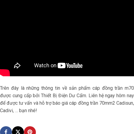
Trên đây là những thông tin về sản phẩm cáp đồng trần m70
được cung cấp bởi Thiết Bị Điện Dư Cẩm. Liên hệ ngay hôm nay
để được tư vấn và hỗ trợ
báo giá cáp đồng trần 70mm2 Cadisun
Cadivi, … bạn nhé!