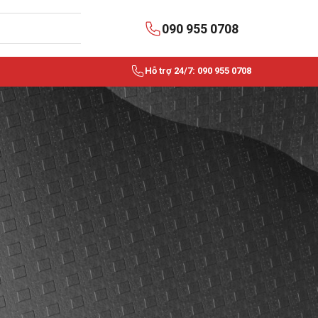
090 955 0708
Hỗ trợ 24/7: 090 955 0708
BÀI VIẾT MỚI NHẤT
Dây rút nhựa là gì? Ứng
dụng trong điện dân dụng
và công nghiệp
Dây Cáp Điều Khiển Cẩu Trục Là Gì?
Cấu Tạo, Phân Loại Và Địa Chỉ Mua Uy