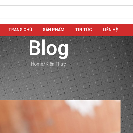
TRANG CHỦ
SẢN PHẨM
TIN TỨC
LIÊN HỆ
Blog
Home
Kiến Thức
N THỨC
 Sao Cho Đúng Kỹ Thuật?
nanh
On 05/06/2021