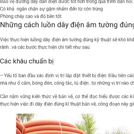
Bảo vệ đường dây dẫn điện được tốt hơn trong quá trình dẫn nối.
Có khả ngăn chặn sự gặm nhấm đến từ côn trùng
Phòng cháy cao và độ bền tốt.
Những cách luồn dây điện âm tường đúng
Việc thực hiện luồng dây điện âm tường đúng kỹ thuật sẽ khó khăn
rãnh…và các bước thực hiện chi tiết như sau:
Các khâu chuẩn bị
– Yếu tố ban đầu xác định vị trí lắp đặt thiết bị điện: Đầu tiên cá
nhà như ổ cắm, bóng đèn, công tắc, tủ điện…từ những vị trí nào c
Cần nằm vững kiến thức về bản vẽ, có thể đọc hiểu được các kí
thực hiện việc đi dây điện đúng kĩ thuật bản vẽ, công đoạn này gi