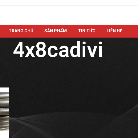
TRANG CHỦ
SẢN PHẨM
TIN TỨC
LIÊN HỆ
4x8cadivi
cts tagged “4x8cadivi”