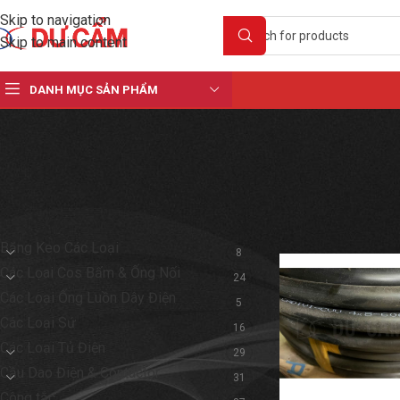
Skip to navigation
Skip to main content
DANH MỤC SẢN PHẨM
DANH MỤC SẢN PHẨM
Home
Shop
Produ
Băng Keo Các Loại
8
Các Lọai Cos Bấm & Ống Nối
24
Các Loại Ống Luồn Dây Điện
5
Các Loại Sứ
16
Các Loại Tủ Điện
29
Cầu Dao Điện & Contactor
31
Công tắc