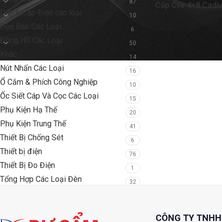
87
Cáp Cvv 4×8 Cadiv
Dây & Cáp Điện các loại
10
Đèn Báo Các Loại
6
Đồng Hồ Các Loại
50
Khác
14
Nút Nhấn Các Loại
16
Ổ Cắm & Phích Công Nghiệp
10
Ốc Siết Cáp Và Cọc Các Loại
15
Phụ Kiện Hạ Thế
20
Phụ Kiện Trung Thế
41
Thiết Bị Chống Sét
6
Thiết bị điện
76
Thiết Bị Đo Điện
1
Tổng Hợp Các Loại Đèn
32
CÔNG TY TNHH