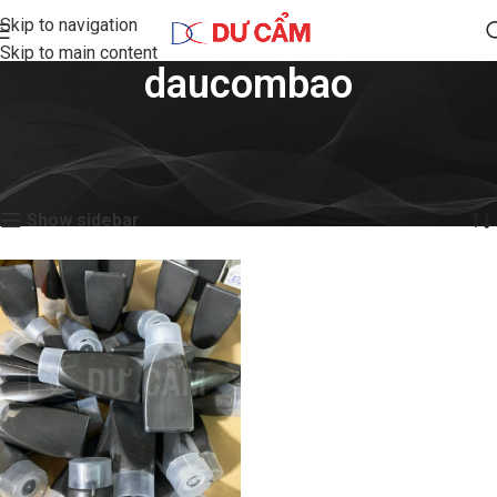
Skip to navigation
Skip to main content
daucombao
Home
Shop
Products tagged “daucombao”
Showing the single result
Show sidebar