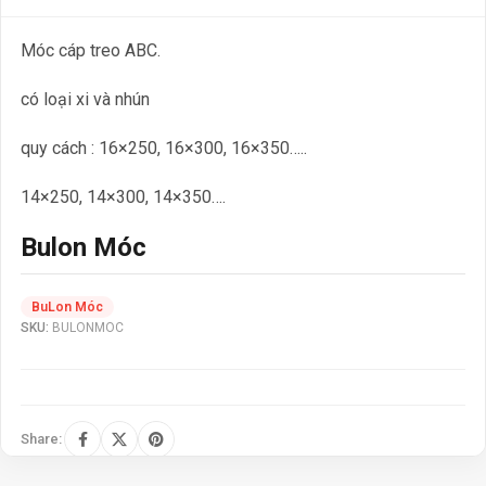
Móc cáp treo ABC.
có loại xi và nhún
quy cách : 16×250, 16×300, 16×350…..
14×250, 14×300, 14×350….
Bulon Móc
BuLon Móc
SKU:
BULONMOC
Share: