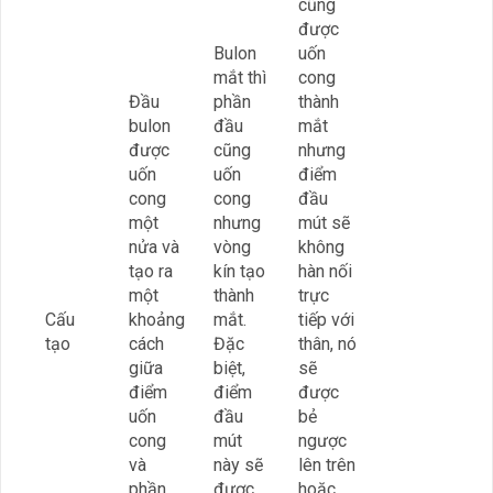
cũng
được
Bulon
uốn
mắt thì
cong
Đầu
phần
thành
bulon
đầu
mắt
được
cũng
nhưng
uốn
uốn
điểm
cong
cong
đầu
một
nhưng
mút sẽ
nửa và
vòng
không
tạo ra
kín tạo
hàn nối
một
thành
trực
Cấu
khoảng
mắt.
tiếp với
tạo
cách
Đặc
thân, nó
giữa
biệt,
sẽ
điểm
điểm
được
uốn
đầu
bẻ
cong
mút
ngược
và
này sẽ
lên trên
phần
được
hoặc