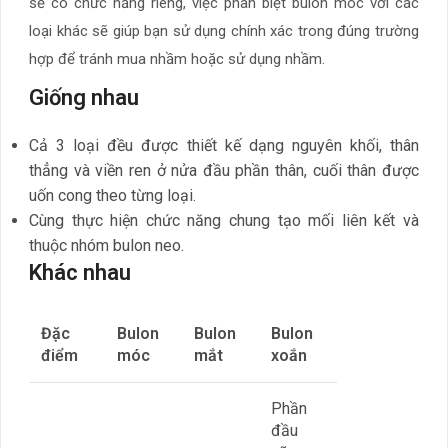
sẽ có chức năng riêng, việc phân biệt bulon móc với các
loại khác sẽ giúp bạn sử dụng chính xác trong đúng trường
hợp để tránh mua nhầm hoặc sử dụng nhầm.
Giống nhau
Cả 3 loại đều được thiết kế dạng nguyên khối, thân
thẳng và viền ren ở nửa đầu phần thân, cuối thân được
uốn cong theo từng loại.
Cùng thực hiện chức năng chung tạo mối liên kết và
thuộc nhóm bulon neo.
Khác nhau
Đặc
Bulon
Bulon
Bulon
điểm
móc
mắt
xoắn
Phần
đầu