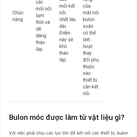
các
mối kết
của
mối nối
Chức
nối
mắt nối
tạm
năng
chết lâu
bulon
thời và
dài.
xoắn
dễ
Điểm
có thể
dàng
này sẽ
linh
tháo
khó
hoạt
lắp.
tháo
thay
lắp.
đổi phụ
thuộc
vào
thiết bị
cần kết
nối.
Bulon móc được làm từ vật liệu gì?
Với việc phải chịu các lực lớn để kết nối các thiết bị, bulon