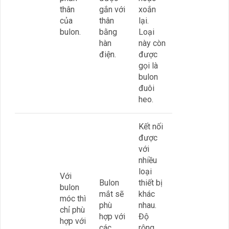
thân
gắn với
xoắn
của
thân
lại.
bulon.
bằng
Loại
hàn
này còn
điện.
được
gọi là
bulon
đuôi
heo.
Kết nối
được
với
nhiều
loại
Với
Bulon
thiết bị
bulon
mắt sẽ
khác
móc thì
phù
nhau.
chỉ phù
hợp với
Độ
hợp với
các
rộng