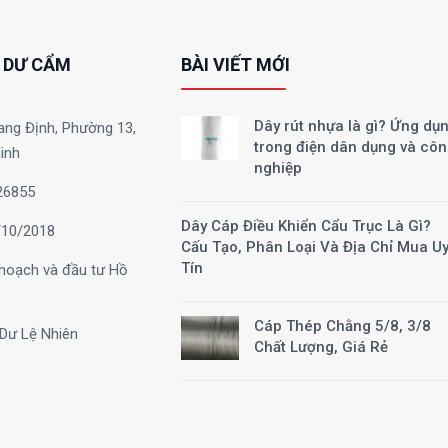
 DƯ CẨM
BÀI VIẾT MỚI
Dây rút nhựa là gì? Ứng dụ
ang Định, Phường 13,
trong điện dân dụng và cô
inh
nghiệp
26855
Dây Cáp Điều Khiển Cẩu Trục Là Gì?
10/2018
Cấu Tạo, Phân Loại Và Địa Chỉ Mua U
Tín
hoạch và đầu tư Hồ
Cáp Thép Chằng 5/8, 3/8
Dư Lệ Nhiên
Chất Lượng, Giá Rẻ