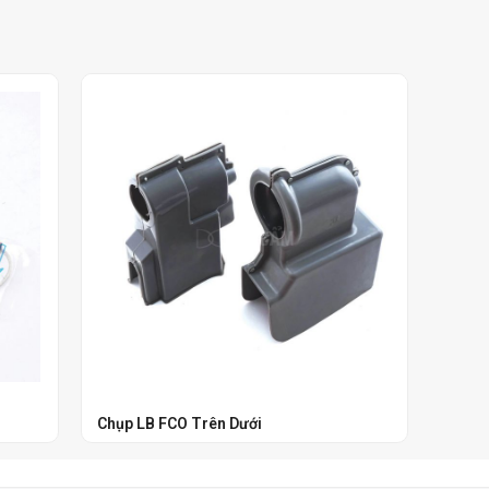
Chụp LB FCO Trên Dưới
Chụp 