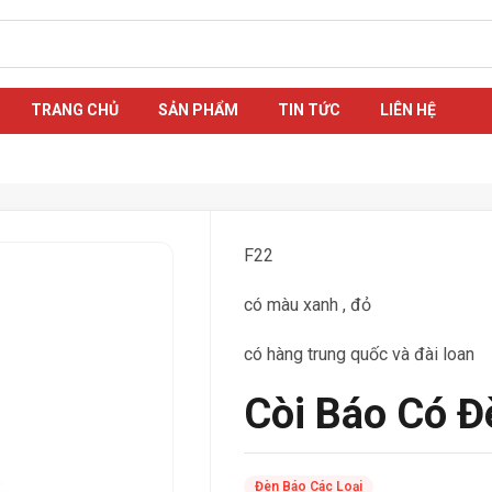
TRANG CHỦ
SẢN PHẨM
TIN TỨC
LIÊN HỆ
F22
có màu xanh , đỏ
có hàng trung quốc và đài loan
Còi Báo Có Đ
Đèn Báo Các Loại