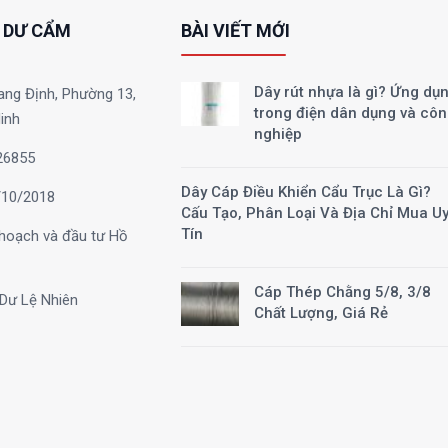
 DƯ CẨM
BÀI VIẾT MỚI
Dây rút nhựa là gì? Ứng dụ
ang Định, Phường 13,
trong điện dân dụng và cô
inh
nghiệp
26855
Dây Cáp Điều Khiển Cẩu Trục Là Gì?
10/2018
Cấu Tạo, Phân Loại Và Địa Chỉ Mua U
Tín
hoạch và đầu tư Hồ
Cáp Thép Chằng 5/8, 3/8
Dư Lệ Nhiên
Chất Lượng, Giá Rẻ