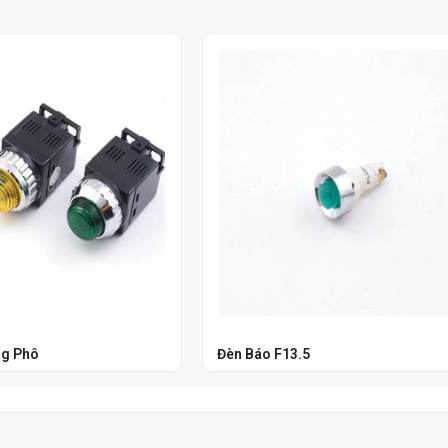
ng Phô
Đèn Báo F13.5