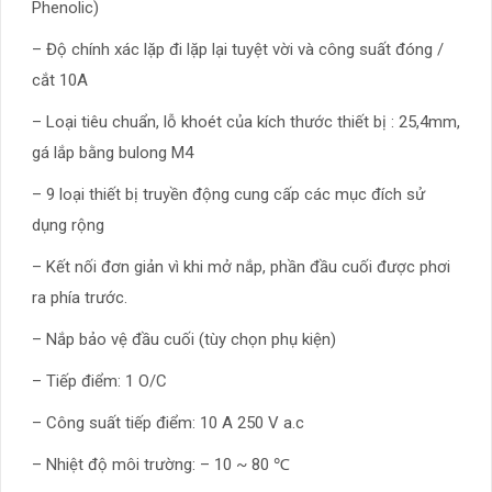
Phenolic)
– Độ chính xác lặp đi lặp lại tuyệt vời và công suất đóng /
cắt 10A
– Loại tiêu chuẩn, lỗ khoét của kích thước thiết bị : 25,4mm,
gá lắp bằng bulong M4
– 9 loại thiết bị truyền động cung cấp các mục đích sử
dụng rộng
– Kết nối đơn giản vì khi mở nắp, phần đầu cuối được phơi
ra phía trước.
– Nắp bảo vệ đầu cuối (tùy chọn phụ kiện)
– Tiếp điểm: 1 O/C
– Công suất tiếp điểm: 10 A 250 V a.c
– Nhiệt độ môi trường: – 10 ~ 80 ℃