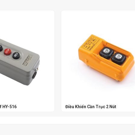
f HY-516
Điều Khiển Cần Trục 2 Nút