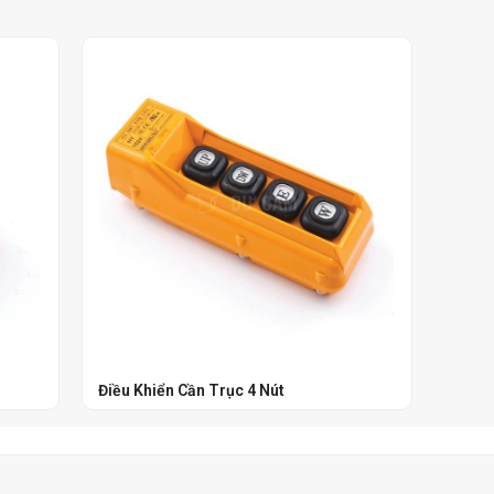
Điều Khiển Cần Trục 4 Nút
Điều 