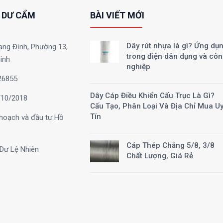
 DƯ CẨM
BÀI VIẾT MỚI
Dây rút nhựa là gì? Ứng dụ
ang Định, Phường 13,
trong điện dân dụng và cô
inh
nghiệp
26855
Dây Cáp Điều Khiển Cẩu Trục Là Gì?
10/2018
Cấu Tạo, Phân Loại Và Địa Chỉ Mua U
Tín
hoạch và đầu tư Hồ
Cáp Thép Chằng 5/8, 3/8
Dư Lệ Nhiên
Chất Lượng, Giá Rẻ