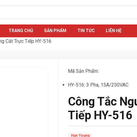
TRANG CHỦ
SẢN PHẨM
TIN TỨC
LIÊN HỆ
g Cắt Trực Tiếp HY-516
Mã Sản Phẩm:
HY-516: 3 Pha, 15A/250VAC
Công Tắc Ng
Tiếp HY-516
Han Young