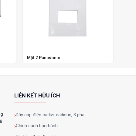
Mặt 2 Panasonic
Mặt C
LIÊN KẾT HỮU ÍCH
ng
Dây cáp điện cadivi, cadisun, 3 pha
ng
Chính sách bảo hành