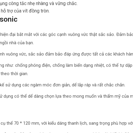
 dụng công tắc nhẹ nhàng và vững chắc.
hỗ trợ của vít đồng tròn.
sonic
, hiện đại bắt mắt với các góc cạnh vuông vức thật sắc sảo. Đảm b
ngồi nhà của bạn.
 cạnh vuông vức, sắc sảo đảm bảo đáp ứng được tất cả các khách hàng
 như: chống phóng điện, chống làm biến dạng nhiệt, có thể tự dập t
theo thời gian.
 kế sử dụng các ngàm móc đơn giản, dể lắp ráp và rất chắc chắn.
sử dụng có thể dể dàng chọn lựa theo mong muốn và thẩm mỹ của m
cụ thể 70 * 120 mm, với kiểu dáng thanh lịch, sang trọng phù hợp với