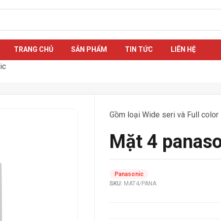
TRANG CHỦ
SẢN PHẨM
TIN TỨC
LIÊN HỆ
ic
Gồm loại Wide seri và Full color
Mặt 4 panaso
Panasonic
SKU:
MAT4/PANA