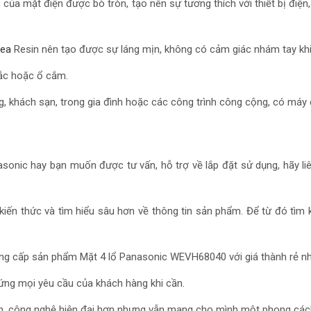
 của mặt điện được bò tròn, tạo nên sự tương thích với thiết bị điệ
rea
Resin nên tạo được sự láng mịn, không có cảm giác nhám tay khi 
tắc hoặc ổ cắm.
ng, khách sạn, trong gia đình hoặc các công trình công cộng, có máy 
nasonic hay bạn muốn được tư vấn, hỗ trợ về lắp đặt sử dụng, hãy 
 kiến thức và tìm hiểu sâu hơn về thông tin sản phẩm. Để từ đó tì
ung cấp sản phẩm Mặt 4 lổ Panasonic WEVH68040 với giá thành rẻ nhấ
ứng mọi yêu cầu của khách hàng khi cần.
ơn, công nghệ hiện đại hơn nhưng vẫn mang cho mình một phong cách