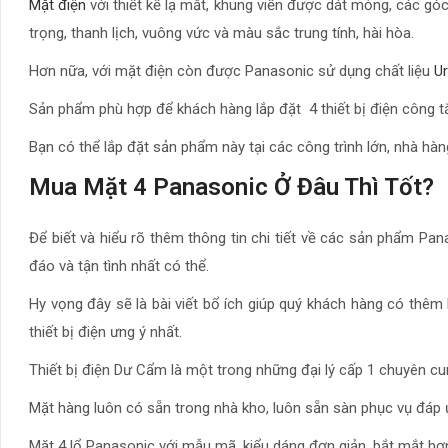
Mặt điện
với thiết kế lạ mắt, khung viền được dát mỏng, các góc
trọng, thanh lịch, vuông vức và màu sắc trung tính, hài hòa.
Hơn nữa, với mặt điện còn được Panasonic sử dụng chất liệu
U
Sản phẩm phù hợp để khách hàng lắp đặt 4 thiết bị điện công 
Bạn có thể lắp đặt sản phẩm này tại các công trình lớn, nhà hà
Mua Mặt 4 Panasonic Ở Đâu Thì Tốt?
Để biết và hiểu rõ thêm thông tin chi tiết về các sản phẩm Pa
đáo và tận tình nhất có thể.
Hy vọng đây sẽ là bài viết bổ ích giúp quý khách hàng có thêm
thiết bị điện ưng ý nhất.
Thiết bị điện Dư Cẩm là một trong những đại lý cấp 1 chuyên c
Mặt hàng luôn có sẵn trong nhà kho, luôn sẵn sàn phục vụ đáp 
Mặt 4 lổ Panasonic với mẫu mã, kiểu dáng đơn giản, bắt mắt h