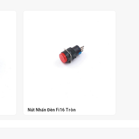
Nút Nhấn Đèn Fi16 Tròn
Nút N