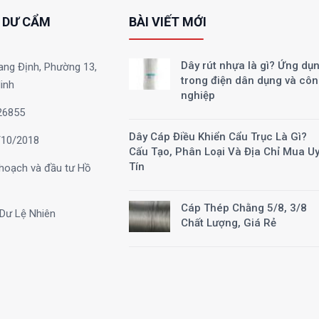
 DƯ CẨM
BÀI VIẾT MỚI
Dây rút nhựa là gì? Ứng dụ
ang Định, Phường 13,
trong điện dân dụng và cô
inh
nghiệp
26855
Dây Cáp Điều Khiển Cẩu Trục Là Gì?
10/2018
Cấu Tạo, Phân Loại Và Địa Chỉ Mua U
Tín
hoạch và đầu tư Hồ
Cáp Thép Chằng 5/8, 3/8
Dư Lệ Nhiên
Chất Lượng, Giá Rẻ