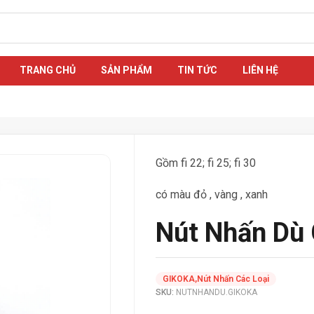
TRANG CHỦ
SẢN PHẨM
TIN TỨC
LIÊN HỆ
Gồm fi 22; fi 25; fi 30
có màu đỏ , vàng , xanh
Nút Nhấn Dù 
GIKOKA
,
Nút Nhấn Các Loại
SKU:
NUTNHANDU.GIKOKA