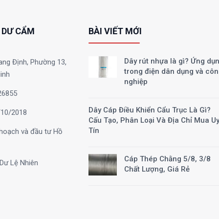
 DƯ CẨM
BÀI VIẾT MỚI
Dây rút nhựa là gì? Ứng dụ
ang Định, Phường 13,
trong điện dân dụng và cô
inh
nghiệp
26855
Dây Cáp Điều Khiển Cẩu Trục Là Gì?
10/2018
Cấu Tạo, Phân Loại Và Địa Chỉ Mua U
Tín
hoạch và đầu tư Hồ
Cáp Thép Chằng 5/8, 3/8
Dư Lệ Nhiên
Chất Lượng, Giá Rẻ