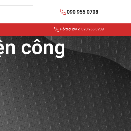
090 955 0708
Hỗ trợ 24/7: 090 955 0708
iện công
BÀI VIẾT MỚI NHẤT
Dây rút nhựa là gì? Ứng
dụng trong điện dân dụng
và công nghiệp