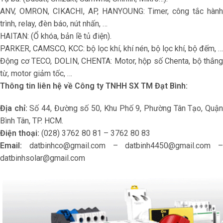
ANV, OMRON, CIKACHI, AP, HANYOUNG: Timer, công tắc hành
trình, relay, đèn báo, nút nhấn, …
HAITAN: (Ổ khóa, bản lề tủ điện).
PARKER, CAMSCO, KCC: bộ lọc khí, khí nén, bộ lọc khí, bộ đếm, …
Động cơ TECO, DOLIN, CHENTA: Motor, hộp số Chenta, bộ thắng
từ, motor giảm tốc, …
Thông tin liên hệ về
Công ty TNHH SX TM Đạt Bình:
Địa chỉ:
Số 44, Đường số 50, Khu Phố 9, Phường Tân Tạo, Quậ
Bình Tân, TP. HCM.
Điện thoại:
(028) 3762 80 81 – 3762 80 83
Email:
datbinhco@gmail.com – datbinh4450@gmail.com –
datbinhsolar@gmail.com