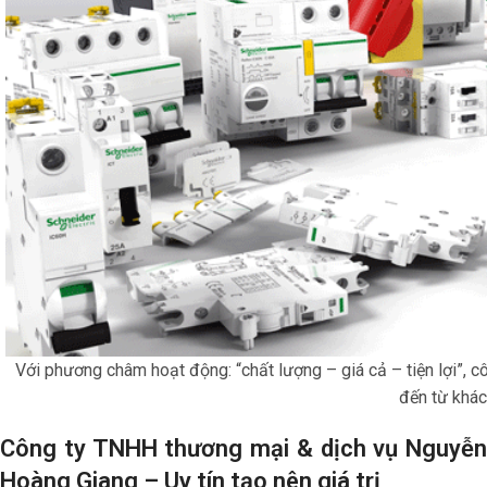
Với phương châm hoạt động: “chất lượng – giá cả – tiện lợi”, c
đến từ khác
Công ty TNHH thương mại & dịch vụ Nguyễn
Hoàng Giang – Uy tín tạo nên giá trị