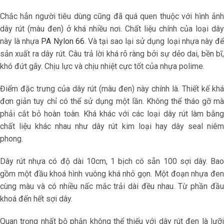
Chắc hẳn người tiêu dùng cũng đã quá quen thuộc với hình ảnh
dây rút (màu đen) ở khá nhiều nơi. Chất liệu chính của loại dây
này là nhựa
PA Nylon 66
. Và tại sao lại sử dụng loại nhựa này đ
sản xuất ra dây rút. Câu trả lời khá rõ ràng bởi sự dẻo dai, bền bĩ,
khó đứt gãy. Chịu lực và chịu nhiệt cực tốt của nhựa polime.
Điểm đặc trưng của dây rút (màu đen) này chính là. Thiết kế khá
đơn giản tuy chỉ có thể sử dụng một lần. Không thể tháo gỡ mà
phải cắt bỏ hoàn toàn. Khá khác với các loại dây rút làm bằng
chất liệu khác nhau như dây rút kim loại hay dây seal niêm
phong.
Dây rút nhựa có độ dài 10cm, 1 bịch có sẵn 100 sợi dây. Bao
gồm một đầu khoá hình vuông khá nhỏ gọn. Một đoạn nhựa đen
cùng màu và có nhiều nấc mắc trải dài đều nhau. Từ phần đầu
khoá đến hết sợi dây.
Quan trọng nhất bộ phận không thể thiếu với dây rút đen là lưỡi