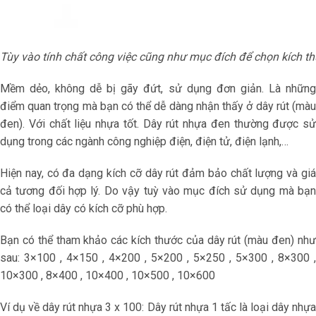
Tùy vào tính chất công việc cũng như mục đích để chọn kích t
Mềm dẻo, không dễ bị gãy đứt, sử dụng đơn giản. Là những
điểm quan trọng mà bạn có thể dễ dàng nhận thấy ở dây rút (màu
đen). Với chất liệu nhựa tốt. Dây rút nhựa đen thường được sử
dụng trong các ngành công nghiệp điện, điện tử, điện lạnh,…
Hiện nay, có đa dạng kích cỡ dây rút đảm bảo chất lượng và giá
cả tương đối hợp lý. Do vậy tuỳ vào mục đích sử dụng mà bạn
có thể loại dây có kích cỡ phù hợp.
Bạn có thể tham khảo các kích thước của dây rút (màu đen) như
sau: 3×100 , 4×150 , 4×200 , 5×200 , 5×250 , 5×300 , 8×300 ,
10×300 , 8×400 , 10×400 , 10×500 , 10×600
Ví dụ về dây rút nhựa 3 x 100: Dây rút nhựa 1 tấc là loại dây nhựa