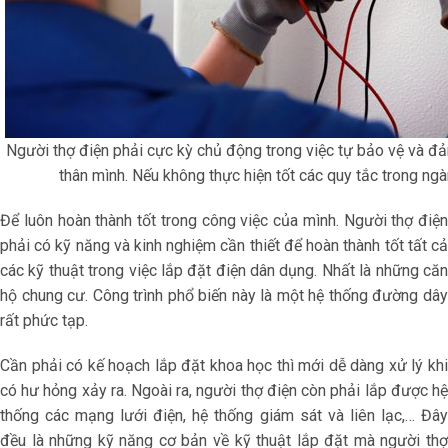
Người thợ điện phải cực kỳ chủ động trong việc tự bảo vệ và đ
thân mình. Nếu không thực hiện tốt các quy tắc trong ngà
Để luôn hoàn thành tốt trong công việc của mình. Người thợ điện
phải có kỹ năng và kinh nghiệm cần thiết để hoàn thành tốt tất cả
các kỹ thuật trong việc lắp đặt điện dân dụng. Nhất là những căn
hộ chung cư. Công trình phổ biến này là một hệ thống đường dây
rất phức tạp.
Cần phải có kế hoạch lắp đặt khoa học thì mới dễ dàng xử lý khi
có hư hỏng xảy ra. Ngoài ra, người thợ điện còn phải lắp được hệ
thống các mạng lưới điện, hệ thống giám sát và liên lạc,… Đây
đều là những kỹ năng cơ bản về kỹ thuật lắp đặt mà người thợ