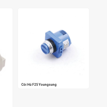
Còi Hú F25 Youngsung
Còi H