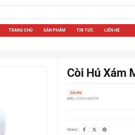
TRANG CHỦ
SẢN PHẨM
TIN TỨC
LIÊN HỆ
Còi Hú Xám
Còi Hú
SKU:
COIHU-MS290
Share: