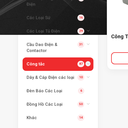
Điện
Các Loại Sứ
16
Các Loại Tủ Điện
29
Công T
Cầu Dao Điện &
31
Contactor
Công tắc
87
Dây & Cáp Điện các loại
10
Đèn Báo Các Loại
6
Đồng Hồ Các Loại
50
Khác
14