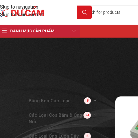
Skip to navigation
Skip to main content
DANH MỤC SẢN PHẨM
DANH MỤC SẢN PHẨM
Băng Keo Các Loại
8
Các Lọai Cos Bấm & Ống
24
Nối
Các Loại Ống Luồn Dây
5