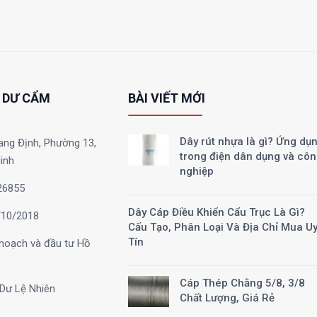
 DƯ CẨM
BÀI VIẾT MỚI
Dây rút nhựa là gì? Ứng dụ
ang Định, Phường 13,
trong điện dân dụng và cô
inh
nghiệp
26855
Dây Cáp Điều Khiển Cẩu Trục Là Gì?
10/2018
Cấu Tạo, Phân Loại Và Địa Chỉ Mua U
Tín
hoạch và đầu tư Hồ
Cáp Thép Chằng 5/8, 3/8
Dư Lệ Nhiên
Chất Lượng, Giá Rẻ